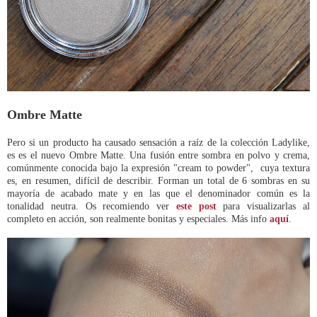
Ombre Matte
Pero si un producto ha causado sensación a raíz de la colección Ladylike,
es es el nuevo Ombre Matte. Una fusión entre sombra en polvo y crema,
comúnmente conocida bajo la expresión "cream to powder", cuya textura
es, en resumen, difícil de describir. Forman un total de 6 sombras en su
mayoría de acabado mate y en las que el denominador común es la
tonalidad neutra. Os recomiendo ver
este post
para visualizarlas al
completo en acción, son realmente bonitas y especiales. Más info
aquí
.