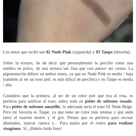
Los tonos que recibí son
02 Nude Pink
(izquierda) y
03 Taupe
(derecha).
Sobre la textura, he de decir que personalmente la percibo como una
sombra en polvo, de una textura tan fina que casi parece ser crema. La
pigmentación difiere en ambos tonos, ya que en Nude Pink es media / baja
(también al ser un tono piel, es más difícil de percibir) y en Taupe es media
/ alta.
Considero que la primera, al ser de un color piel que tira al rosa, es
perfecta para unificar el tono, sobre todo en
pieles de subtono rosado
.
Para
pieles de subtono amarillo
, la adecuada sería el tono 01 Nude Beige.
Pero mi favorita es Taupe, ya que tiene un color más intenso y que anda
entre el marrón neutro y el gris. Pienso que es perfecta para recrear
ahumados, marcar cuenca y... Para usarla por el rostro
para realizar
visagismo
. Sí, ¡Habéis leído bien!