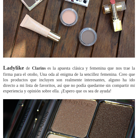
Ladylike
de
Clarins
es la apuesta clásica y femenina que nos trae la
firma para el otoño, Una oda al enigma de la sencillez femenina. Creo que
los productos que incluyen son realmente interesantes, alguno ha ido
directo a mi lista de favoritos, así que no podía quedarme sin compartir mi
experiencia y opinión sobre ella. ¡Espero que os sea de ayuda!