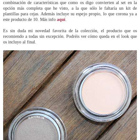
combinación de características que como os digo convierten al set en la
opción más completa que he visto, a la que sólo le faltaría un kit de
plantillas para cejas. Además incluye su espejo propio, lo que corona ya a
este producto de 10. Más info
aquí
.
Es sin duda mi novedad favorita de la colección, el producto que os
recomiendo a todas sin excepción. Podréis ver cómo queda en el look que
os incluyo al final.