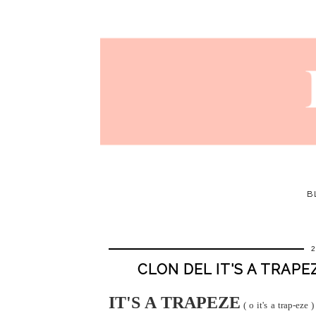
B
CLON DEL IT'S A TRAP
IT'S A TRAPEZE
( o it's a trap-eze