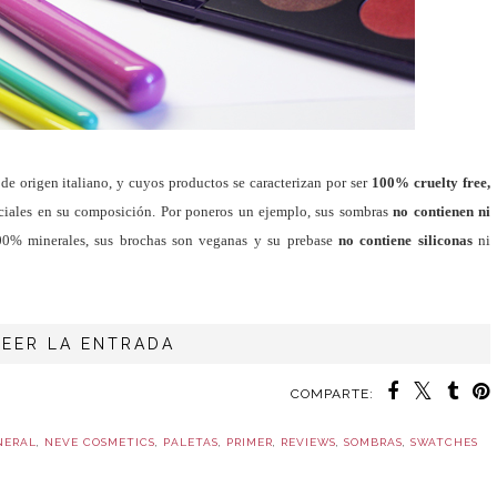
e origen italiano, y cuyos productos se caracterizan por ser
100% cruelty free,
iciales en su composición. Por poneros un ejemplo, sus sombras
no contienen ni
00% minerales, sus brochas son veganas y su prebase
no contiene siliconas
ni
LEER LA ENTRADA
COMPARTE:
NERAL
,
NEVE COSMETICS
,
PALETAS
,
PRIMER
,
REVIEWS
,
SOMBRAS
,
SWATCHES