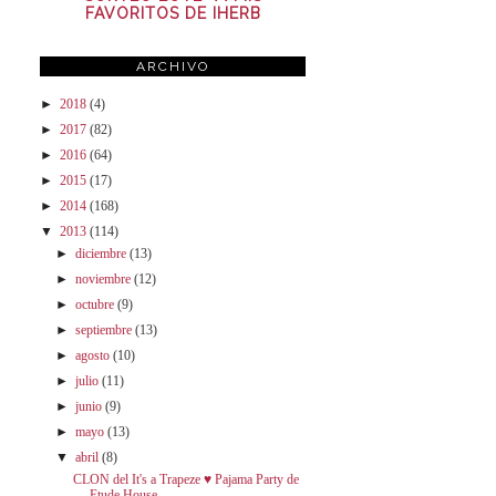
FAVORITOS DE IHERB
ARCHIVO
►
2018
(4)
►
2017
(82)
►
2016
(64)
►
2015
(17)
►
2014
(168)
▼
2013
(114)
►
diciembre
(13)
►
noviembre
(12)
►
octubre
(9)
►
septiembre
(13)
►
agosto
(10)
►
julio
(11)
►
junio
(9)
►
mayo
(13)
▼
abril
(8)
CLON del It's a Trapeze ♥ Pajama Party de
Etude House