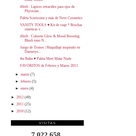
iHerb : Lapices retractiles para ojos de
Physician...
Paleta Scurissimi y más de Neve Cosmetics
VANITY TOOLS ♥ Kit de viaje * Brochas
sinteticas v...
iHerb : Colorete Glow & Mood Boosting
Blush tono N...
Juego de Tronos | Maquillaje inspirado en
Daenerys...
the Balm ♥ Paleta Meet Matte Nude
FAVORITOS de Febrero y Marzo 2013
►
marzo
(7)
►
febrero
(5)
►
enero
(4)
►
2012
(49)
►
2011
(25)
►
2010
(12)
VISITAS
7,022,658