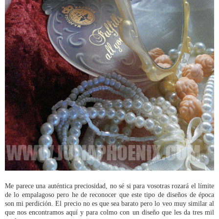
Me parece una auténtica preciosidad, no sé si para vosotras rozará el límite
de lo empalagoso pero he de reconocer que este tipo de diseños de época
son mi perdición. El precio no es que sea barato pero lo veo muy similar al
que nos encontramos aquí y para colmo con un diseño que les da tres mil