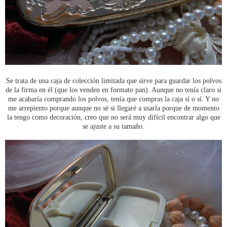
Se trata de una caja de colección limitada que sirve para guardar los polvos
de la firma en él (que los venden en formato pan). Aunque no tenía claro si
me acabaría comprando los polvos, tenía que compras la caja sí o sí. Y no
me arrepiento porque aunque no sé si llegaré a usarla porque de momento
la tengo como decoración, creo que no será muy difícil encontrar algo que
se ajuste a su tamaño.