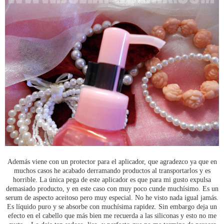
Además viene con un protector para el aplicador, que agradezco ya que en
muchos casos he acabado derramando productos al transportarlos y es
horrible. La única pega de este aplicador es que para mi gusto expulsa
demasiado producto, y en este caso con muy poco cunde muchísimo. Es un
serum de aspecto aceitoso pero muy especial. No he visto nada igual jamás.
Es líquido puro y se absorbe con muchísima rapidez. Sin embargo deja un
efecto en el cabello que más bien me recuerda a las siliconas y esto no me