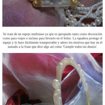
Se trata de un espejo multiusos ya que es apropiado tanto como decoración
como para viajes o incluso para llevarlo en el bolso. La tapadera protege el
espejo y lo hace fácilmente transportable y adoro los motivos que hay en él
sumado a la frase que dice algo así como 'Cumple todos tus deseos'.