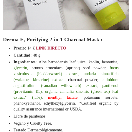
Derma E, Purifying 2-in-1 Charcoal Mask :
Precio:
14 €
LINK DIRECTO
Cantidad:
48 g
Ingredientes:
Aloe barbadensis leaf juice, kaolin, bentonite,
glycerin
, prunus armeniaca (apricot) seed powder,
fucus
vesiculosus (bladderwrack) extract
,
undaria pinnatifida
(wakame, kimarine) extract
, charcoal powder,
epilobium
angustifolium (canadian willowherb) extract
,
panthenol
(provitamin B5)
,
organic camellia sinensis (green tea) leaf
extract* (.1%)
,
menthyl lactate
, potassium sorbate,
phenoxyethanol, ethylhexylglycerin. *Certified organic by
quality assurance international or USDA.
Libre de parabenos
Vegano y Cruelty Free.
Testado Dermatológicamente.