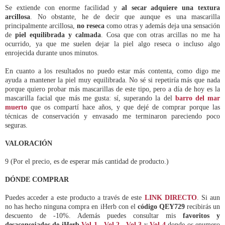
Se extiende con enorme facilidad y
al secar adquiere una textura
arcillosa
. No obstante, he de decir que aunque es una mascarilla
principalmente arcillosa,
no reseca
como otras y además deja una sensación
de
piel equilibrada y calmada
. Cosa que con otras arcillas no me ha
ocurrido, ya que me suelen dejar la piel algo reseca o incluso algo
enrojecida durante unos minutos.
En cuanto a los resultados no puedo estar más contenta, como digo me
ayuda a mantener la piel muy equilibrada. No sé si repetiría más que nada
porque quiero probar más mascarillas de este tipo, pero a día de hoy es la
mascarilla facial que más me gusta: sí, superando la del
barro del mar
muerto
que os compartí hace años, y que dejé de comprar porque las
técnicas de conservación y envasado me terminaron pareciendo poco
seguras.
VALORACIÓN
9 (Por el precio, es de esperar más cantidad de producto.)
DÓNDE COMPRAR
Puedes acceder a este producto a través de este
LINK DIRECTO
. Si aun
no has hecho ninguna compra en iHerb con el
código QEY729
recibirás un
descuento de -10%. Además puedes consultar mis
favoritos y
desaconsejados de iHerb
Vol 1
,
Vol 2
,
Vol 3
y
Vol 4
donde os enumero