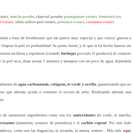
xtract,
matcha powder
, charcoal powder,
pomegranate extract
,
fermented soy
f extract
, white willow peel extract,
portulaca extract
,
cinnamon extract
.
ulada a base de bicarbonato que me parece muy especial y que conocí gracias a
de limpiar la piel en profundidad. Su punto fuerte, y lo que la ha hecho famosa sin
textura arcillosa a espumosa (creando
burbujas
por todo el producto) al contacto
e la piel seca, dejar actuar 5 minutos y masajear con un poco de agua, dejándola
palmente de
agua carbonatada, colágeno, té verde y arcilla
; garantizando que no
sino que además ayuda a controlar el exceso de sebo. Realizando además una
te.
ón de numerosos ingredientes como son los
antioxidantes
(té verde, té matcha,
avizantes
(alantoína, extracto de portulaca) y el
carbón vegetal
. Por otro lado
máticos; como son las fragancias, la lavanda, la menta, romero... Más info
aquí
.