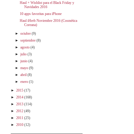
Haul + Wishlist para el Black Friday y
Navidades 2016
10 apps favoritas para iPhone
Haul iHerb Noviembre 2016 (Cosmética
Coreana)
►
octubre
(9)
►
septiembre
(8)
►
agosto
(4)
►
julio
(3)
►
junio
(4)
►
mayo
(9)
►
abril
(8)
►
enero
(1)
►
2015
(17)
►
2014
(168)
►
2013
(114)
►
2012
(49)
►
2011
(25)
►
2010
(12)