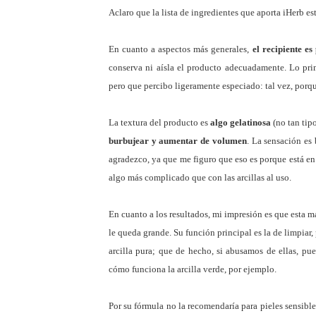
Aclaro que la lista de ingredientes que aporta iHerb e
En cuanto a aspectos más generales,
el recipiente e
conserva ni aísla el producto adecuadamente. Lo pri
pero que percibo ligeramente especiado: tal vez, porq
La textura del producto es
algo gelatinosa
(no tan tip
burbujear y aumentar de volumen
. La sensación es 
agradezco, ya que me figuro que eso es porque está en
algo más complicado que con las arcillas al uso.
En cuanto a los resultados, mi impresión es que esta m
le queda grande. Su función principal es la de limpiar
arcilla pura; que de hecho, si abusamos de ellas, pu
cómo funciona la arcilla verde, por ejemplo.
Por su fórmula no la recomendaría para pieles sensibl