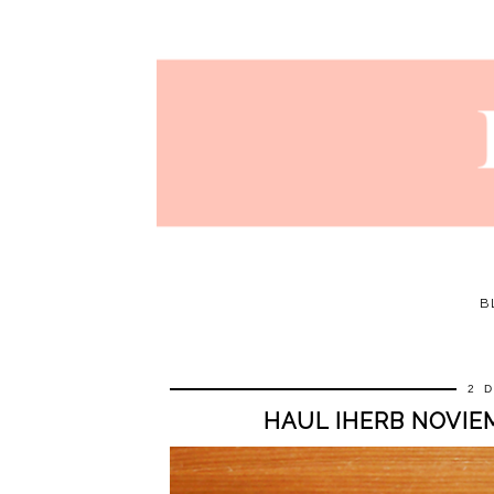
B
2 
HAUL IHERB NOVIE