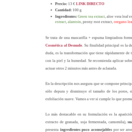
Precio:
13 €
LINK DIRECTO
Cantidad:
100 g
Ingredientes:
Green tea extract
, aloe vera leaf e
extract
,
alantoin
, peony root extract,
oregano lea
Se trata de una mascarilla + espuma limpiadora form
Cosmética al Desnudo
. Su finalidad principal es la 
duda, es la transformación que tiene rápidamente de 
con la piel y la humedad. Se recomienda aplicar sobr
actuar otros 2 minutos más antes de aclararla.
En la descripción nos asegura que se compone princi
sólo depura y disminuye el tamaño de los poros, 
exfoliación suave. Vamos a ver si cumple lo que prome
Lo más destacable en su formulación es la aparici
extracto de granada, soja fermentada, camomila),
su
presenta
ingredientes poco aconsejables
por ser aro