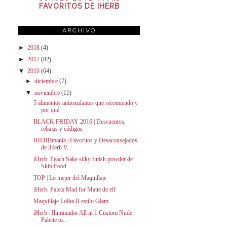
FAVORITOS DE IHERB
ARCHIVO
►
2018
(4)
►
2017
(82)
▼
2016
(64)
►
diciembre
(7)
▼
noviembre
(11)
5 alimentos antioxidantes que recomiendo y
por qué
BLACK FRIDAY 2016 | Descuentos,
rebajas y códigos
IHERBmania | Favoritos y Desaconsejados
de iHerb V...
iHerb: Peach Sake silky finish powder de
Skin Food
TOP | Lo mejor del Maquillaje
iHerb: Paleta Mad for Matte de elf
Maquillaje Lolita II estilo Glam
iHerb : Iluminador All in 1 Custom Nude
Palette to...