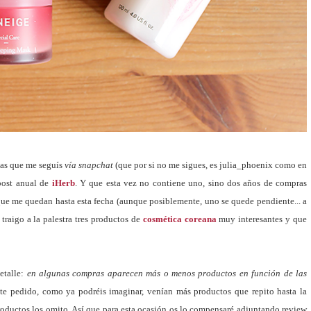
las que me seguís
vía snapchat
(que por si no me sigues, es julia_phoenix como en
 post anual de
iHerb
. Y que esta vez no contiene uno, sino dos años de compras
que me quedan hasta esta fecha (aunque posiblemente, uno se quede pendiente... a
traigo a la palestra tres productos de
cosmética coreana
muy interesantes y que
detalle:
en algunas compras aparecen más o menos productos en función de las
e pedido, como ya podréis imaginar, venían más productos que repito hasta la
productos los omito. Así que para esta ocasión os lo compensaré adjuntando review