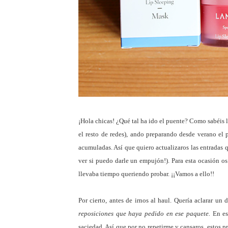
¡Hola chicas! ¿Qué tal ha ido el puente? Como sabéis 
el resto de redes), ando preparando desde verano el
acumuladas. Así que quiero actualizaros las entradas 
ver si puedo darle un empujón!). Para esta ocasión os 
llevaba tiempo queriendo probar. ¡¡Vamos a ello!!
Por cierto, antes de irnos al haul. Quería aclarar un 
reposiciones que haya pedido en ese paquete.
En est
saciedad. Así que por no repetirme y cansaros, estos 