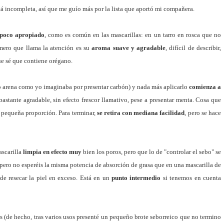
stá incompleta, así que me guío más por la lista que aportó mi compañera.
s poco apropiado
, como es común en las mascarillas: en un tarro en rosca que no
mero que llama la atención es su
aroma suave y agradable
, difícil de describir,
ue sé que contiene orégano.
o arena como yo imaginaba por presentar carbón) y nada más aplicarlo
comienza a
bastante agradable, sin efecto frescor llamativo, pese a presentar menta. Cosa que
 pequeña proporción. Para terminar,
se retira con mediana facilidad
, pero se hace
ascarilla
limpia en efecto muy
bien los poros, pero que lo de "controlar el sebo" se
, pero no esperéis la misma potencia de absorción de grasa que en una mascarilla de
ede resecar la piel en exceso. Está en un
punto intermedio
si tenemos en cuenta
es (de hecho, tras varios usos presenté un pequeño brote seborreico que no termino