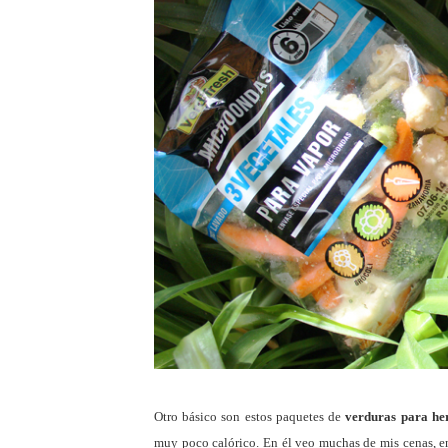
Otro básico son estos paquetes de
verduras para he
muy poco calórico. En él veo muchas de mis cenas, en