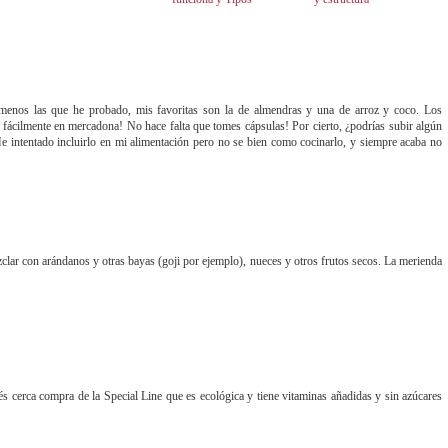
es
Cómo combatir la Cistitis
Broncearse sin Sol,
Introducción a la Piel :
aguda y crónica
Autobronceador, Como
generalidades, anatomía
funciona y Tipos
y estructura
 menos las que he probado, mis favoritas son la de almendras y una de arroz y coco. Los
 fácilmente en mercadona! No hace falta que tomes cápsulas! Por cierto, ¿podrías subir algún
 He intentado incluirlo en mi alimentación pero no se bien como cocinarlo, y siempre acaba no
clar con arándanos y otras bayas (goji por ejemplo), nueces y otros frutos secos. La merienda