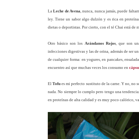
La
Leche de Avena
, nunca, nunca jamás, puede faltarm
ley. Tiene un sabor algo dulzón y es rica en proteín
dietas o deportistas. Por cierto, con el té Chai está de 
Otro básico son los
Arándanos Rojos
, que son un
infecciones digestivas y las de orina, además de ser u
de cualquier forma: en yogures, en pancakes, ensaladas
encuentro así que muchas veces los consumo en
cápsu
El
Tofu
es mi perfecto sustituto de la carne. Y no, no 
nada. No siempre lo cumplo pero tengo una tendencia, 
en proteínas de alta calidad y es muy poco calórico, v