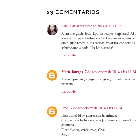
Proteccion Solar, Filtros
5 ingredientes natural
Solares y Tipos
que debes evitar
23 COMENTARIOS
Lua
7 de septiembre de 2014 a las 11:17
A mi me gusta todo tipo de leches vegetales! Al
arándanos rojos deshidratados los puedes encontrar
día alguna receta o tus recetas favoritas con tofu?
sabiéndome a nada! Un beso guapa!
Responder
María Burgos
7 de septiembre de 2014 a las 11:34
Yo siempre tengo yogur tipo griego o kefir para mez
perfecta.
Responder