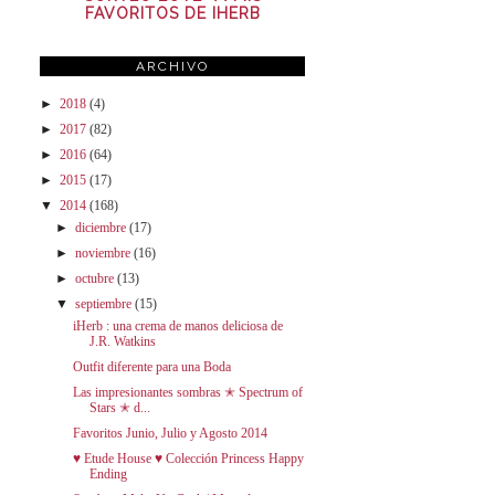
FAVORITOS DE IHERB
ARCHIVO
►
2018
(4)
►
2017
(82)
►
2016
(64)
►
2015
(17)
▼
2014
(168)
►
diciembre
(17)
►
noviembre
(16)
►
octubre
(13)
▼
septiembre
(15)
iHerb : una crema de manos deliciosa de
J.R. Watkins
Outfit diferente para una Boda
Las impresionantes sombras ✭ Spectrum of
Stars ✭ d...
Favoritos Junio, Julio y Agosto 2014
♥ Etude House ♥ Colección Princess Happy
Ending