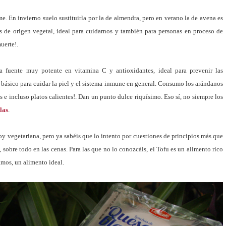
e. En invierno suelo sustituirla por la de almendra, pero en verano la de avena es
as de origen vegetal, ideal para cuidarnos y también para personas en proceso de
muerte!.
a fuente muy potente en vitamina C y antioxidantes, ideal para prevenir las
n básico para cuidar la piel y el sistema inmune en general. Consumo los arándanos
 e incluso platos calientes!. Dan un punto dulce riquísimo. Eso sí, no siempre los
las
.
soy vegetariana, pero ya sabéis que lo intento por cuestiones de principios más que
sobre todo en las cenas. Para las que no lo conozcáis, el Tofu es un alimento rico
amos, un alimento ideal.