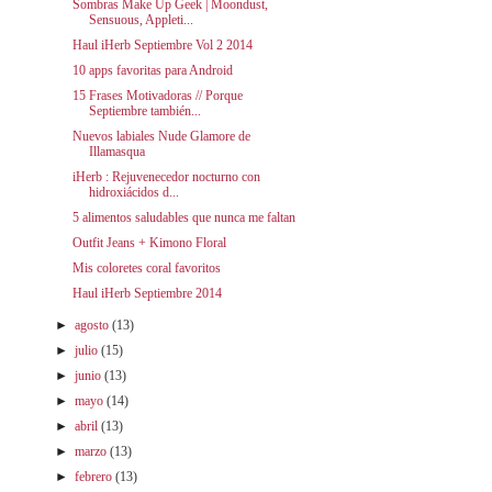
Sombras Make Up Geek | Moondust,
Sensuous, Appleti...
Haul iHerb Septiembre Vol 2 2014
10 apps favoritas para Android
15 Frases Motivadoras // Porque
Septiembre también...
Nuevos labiales Nude Glamore de
Illamasqua
iHerb : Rejuvenecedor nocturno con
hidroxiácidos d...
5 alimentos saludables que nunca me faltan
Outfit Jeans + Kimono Floral
Mis coloretes coral favoritos
Haul iHerb Septiembre 2014
►
agosto
(13)
►
julio
(15)
►
junio
(13)
►
mayo
(14)
►
abril
(13)
►
marzo
(13)
►
febrero
(13)