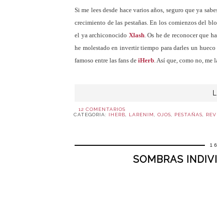
Si me lees desde hace varios años, seguro que ya sabe
crecimiento de las pestañas. En los comienzos del bl
el ya archiconocido
Xlash
. Os he de reconocer que ha
he molestado en invertir tiempo para darles un hueco
famoso entre las fans de
iHerb
. Así que, como no, me 
12 COMENTARIOS
CATEGORIA:
IHERB
,
LARENIM
,
OJOS
,
PESTAÑAS
,
REV
1
SOMBRAS INDIV