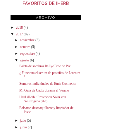
FAVORITOS DE IHERB
ARCHIVO
►
2018
(4)
▼
2017
(82)
►
noviembre
(3)
►
octubre
(5)
►
septiembre
(4)
▼
agosto
(6)
Paleta de sombras ItsEyeTime de Pixi
¿ Funciona el serum de pestañas de Larenim
?
Sombras individuales de Etnia Cosmetics
Mi Guía de Cádiz durante el Verano
Haul iHerb : Proteccion Solar con
Neutrogena (Ad)
Balsamo desmaquillante y limpiador de
Pixie
►
julio
(5)
►
junio
(7)