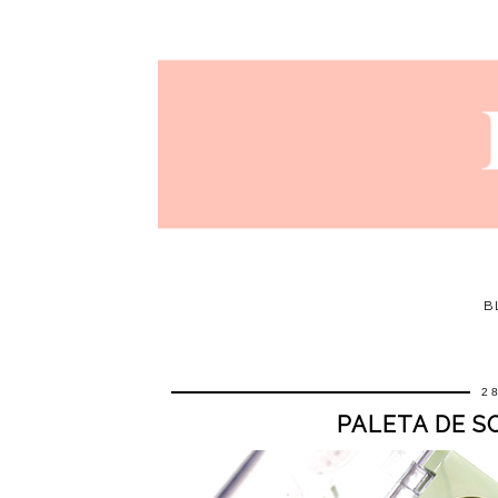
B
2
PALETA DE S