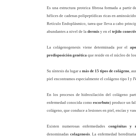
Es una estructura proteica fibrosa formada a partir
hélices de cadenas polipeptídicas ricas en aminoácid
Retículo Endoplásmico, tarea que lleva a cabo princi
abundantes a nivel de la
dermis
y en el
tejido conecti
La colágenogenesis viene determinada por el
apo
predisposición genética
que reside en el núcleo de los
Su síntesis da lugar a
más de 15 tipos de colágeno
, au
piel encontramos especialmente el colágeno tipo I y IV
En los procesos de hidroxilación del colágeno par
enfermedad conocida como
escorbuto
) produce un fal
colágeno, que conduce a lesiones en piel, encías y va
Existen numerosas enfermedades
congénitas y 
denominadas
colagenosis
. La enfermedad hereditari