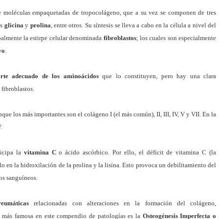
 de moléculas empaquetadas de tropocolágeno, que a su vez se componen de tres
os
glicina
y
prolina
, entre otros. Su síntesis se lleva a cabo en la célula a nivel del
palmente la estirpe celular denominada
fibroblastos
; los cuales son especialmente
vo
.
rte adecuado de los aminoácidos
que lo constituyen, pero hay una clara
 fibroblastos.
nque los más importantes son el colágeno I (el más común), II, III, IV, V y VII. En la
.
ticipa la
vitamina C
o ácido ascórbico. Por ello, el déficit de vitamina C (la
lo en la hidroxilación de la prolina y la lisina. Esto provoca un debilitamiento del
sos sanguíneos.
reumáticas
relacionadas con alteraciones en la formación del colágeno,
a más famosa en este compendio de patologías es la
Osteogénesis Imperfecta o