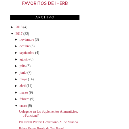
FAVORITOS DE IHERB
ARCHIVO
►
2018
(4)
▼
2017
(82)
►
noviembre
(3)
►
octubre
(5)
►
septiembre
(4)
►
agosto
(6)
►
julio
(5)
►
junio
(7)
►
mayo
(14)
►
abril
(11)
►
marzo
(9)
►
febrero
(9)
▼
enero
(9)
Colageno en los Suplementos Alimenticios,
¿Funciona?
Bb cream Perfect Cover tono 21 de Missha
Paleta Sweet Peach de Too Faced