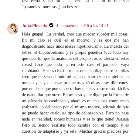
favorecida y natural a la vez, así que lo mismo son
"paranoias" nuestras ;) un besazo
Julia Phoenix
4 de mayo de 2016 a las 14:51
Hola guapa!! La verdad, creo que pueden suceder mil cosas.
En mi caso sé cuál es el motivo, y es que me han
diagnosticado hace unos meses hipotiroidismo. La mezcla del
estrés, el hipotiroidismo y la propia genética (que todo hay
que decirlo, que la anatomía del propio rostro afecta en estas
cosas) hace que todo, y en este caso el párpado, vaya
cambiando. Por eso los tutoriales de maquillaje entre comillas
creo que no son del todo útiles, cada rostro y cada piel es un
mundo y hay que usar productos y técnicas muy diferentes;
por no decir que por supuesto hay pieles y rostros más fáciles
de maquillar que otros. En mi caso ya te digo que la forma de
mi párpado ha cambiado y ahora es mucho más complicado
realizarle un delineado por el mismo motivo, además de que
no puedo hacer cualquier tipo de delineado ya. Pero no pasa
nada en realidad, somos humanas y es lo que tiene! Jajajaja
Pero sí, siendo realistas todo cambia con el tiempo y es
cuestión de adaptarse y ya está! Muchas gracias preciosa por