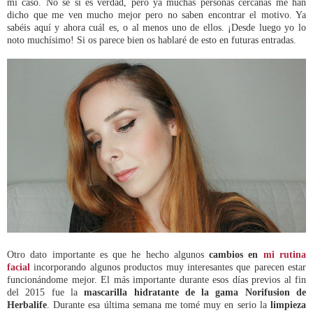
mi caso. No sé si es verdad, pero ya muchas personas cercanas me han
dicho que me ven mucho mejor pero no saben encontrar el motivo. Ya
sabéis aquí y ahora cuál es, o al menos uno de ellos. ¡Desde luego yo lo
noto muchísimo! Si os parece bien os hablaré de esto en futuras entradas.
Otro dato importante es que he hecho algunos
cambios en
mi rutina
facial
incorporando algunos productos muy interesantes que parecen estar
funcionándome mejor. El más importante durante esos días previos al fin
del 2015 fue la
mascarilla hidratante de la gama Norifusion de
Herbalife
. Durante esa última semana me tomé muy en serio la
limpieza