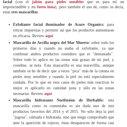
facial
(con el
jabón para pieles sensibles
que es para mí un
imprescindible y mi
foreo luna
), pero también el uso de, como os decía,
estas
tres mascarillas
:
Exfoliante facial iluminador de Acure Organics:
para
retirar impurezas y permitir así que los productos aumentaran
en eficacia. Review
aquí
.
Mascarilla de Arcilla negra del Mar Muerto:
sobre todo los
primeros días y cuando no usaba el exfoliante, ya que
combinar ambos productos considero que es "demasiado".
Sobre todo lo aplico en las zonas más grasas de mi piel, y
creedme, se nota. Esta mascarilla es una maravillla, aunque
también os he de decir que a veces "pica" más de la cuenta en
pieles muy sensibles y cuando la piel no está especialmente
cuidada. Por lo que en esos casos de pieles más reactivas lo
mejor es aplicarlo en cantidad justa y sólo en las zonas
necesarias. Review
aquí
.
Mascarilla hidratante Norifusion de Herbalife:
esta
mascarilla como os comentaba es sin duda uno de mis
productos favoritos del 2014 y el 2015. No sólo deja la piel
"jugosa", calmada e hidratada, sino que tengo comprobado que
ante la aparición de rojeces, éstas desaparecen de forma casi