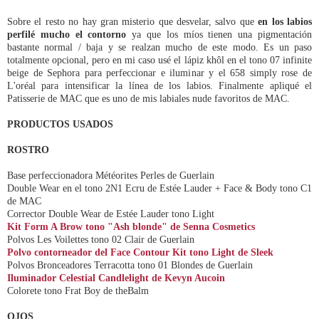
Sobre el resto no hay gran misterio que desvelar, salvo que
en los labios
perfilé mucho el contorno
ya que los míos tienen una pigmentación
bastante normal / baja y se realzan mucho de este modo. Es un paso
totalmente opcional, pero en mi caso usé el lápiz khôl en el tono 07 infinite
beige de Sephora para perfeccionar e iluminar y el 658 simply rose de
L'oréal para intensificar la línea de los labios. Finalmente apliqué el
Patisserie de MAC que es uno de mis labiales nude favoritos de MAC.
PRODUCTOS USADOS
ROSTRO
Base perfeccionadora Météorites Perles de Guerlain
Double Wear en el tono 2N1 Ecru de Estée Lauder + Face & Body tono C1
de MAC
Corrector Double Wear de Estée Lauder tono Light
Kit Form A Brow tono "Ash blonde" de Senna Cosmetics
Polvos Les Voilettes tono 02 Clair de Guerlain
Polvo contorneador del Face Contour Kit tono Light de Sleek
Polvos Bronceadores Terracotta tono 01 Blondes de Guerlain
Iluminador Celestial Candlelight de Kevyn Aucoin
Colorete tono Frat Boy de theBalm
OJOS