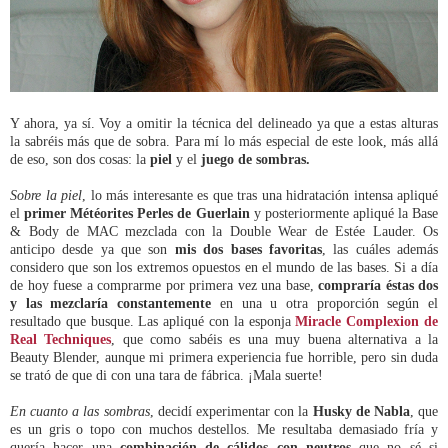
Y ahora, ya sí. Voy a omitir la técnica del delineado ya que a estas alturas
la sabréis más que de sobra. Para mí lo más especial de este look, más allá
de eso, son dos cosas: la
piel
y el
juego de sombras.
Sobre la piel
, lo más interesante es que tras una hidratación intensa apliqué
el
primer Météorites Perles de Guerlain
y posteriormente apliqué la Base
& Body de MAC mezclada con la Double Wear de Estée Lauder. Os
anticipo desde ya que son
mis dos bases favoritas
, las cuáles además
considero que son los extremos opuestos en el mundo de las bases. Si a día
de hoy fuese a comprarme por primera vez una base,
compraría éstas dos
y las mezclaría constantemente
en una u otra proporción según el
resultado que busque. Las apliqué con la esponja
Miracle Complexion de
Real Techniques
, que como sabéis es una muy buena alternativa a la
Beauty Blender, aunque mi primera experiencia fue horrible, pero sin duda
se trató de que di con una tara de fábrica. ¡Mala suerte!
En cuanto a las sombras
, decidí experimentar con la
Husky de Nabla
, que
es un gris o topo con muchos destellos. Me resultaba demasiado fría y
quería hacer una
combinación de cálidos con neutros
que no sé si