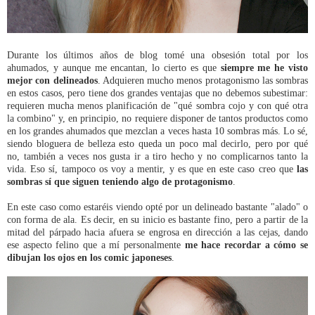
Durante los últimos años de blog tomé una obsesión total por los
ahumados, y aunque me encantan, lo cierto es que
siempre me he visto
mejor con delineados
. Adquieren mucho menos protagonismo las sombras
en estos casos, pero tiene dos grandes ventajas que no debemos subestimar:
requieren mucha menos planificación de "qué sombra cojo y con qué otra
la combino" y, en principio, no requiere disponer de tantos productos como
en los grandes ahumados que mezclan a veces hasta 10 sombras más. Lo sé,
siendo bloguera de belleza esto queda un poco mal decirlo, pero por qué
no, también a veces nos gusta ir a tiro hecho y no complicarnos tanto la
vida. Eso sí, tampoco os voy a mentir, y es que en este caso creo que
las
sombras sí que siguen teniendo algo de protagonismo
.
En este caso como estaréis viendo opté por un delineado bastante "alado" o
con forma de ala. Es decir, en su inicio es bastante fino, pero a partir de la
mitad del párpado hacia afuera se engrosa en dirección a las cejas, dando
ese aspecto felino que a mí personalmente
me hace recordar a cómo se
dibujan los ojos en los comic japoneses
.