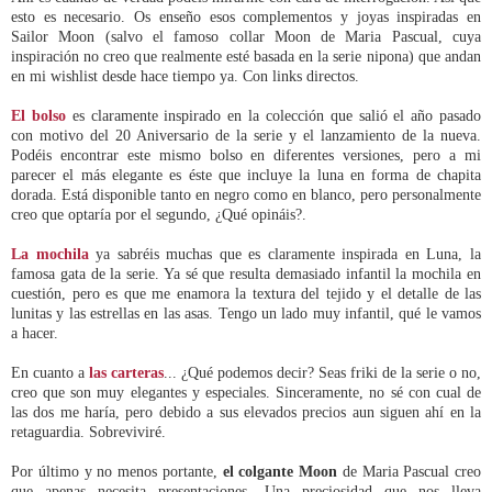
esto es necesario. Os enseño esos complementos y joyas inspiradas en
Sailor Moon (salvo el famoso collar Moon de Maria Pascual, cuya
inspiración no creo que realmente esté basada en la serie nipona) que andan
en mi wishlist desde hace tiempo ya. Con links directos.
El bolso
es claramente inspirado en la colección que salió el año pasado
con motivo del 20 Aniversario de la serie y el lanzamiento de la nueva.
Podéis encontrar este mismo bolso en diferentes versiones, pero a mi
parecer el más elegante es éste que incluye la luna en forma de chapita
dorada. Está disponible tanto en negro como en blanco, pero personalmente
creo que optaría por el segundo, ¿Qué opináis?.
La mochila
ya sabréis muchas que es claramente inspirada en Luna, la
famosa gata de la serie. Ya sé que resulta demasiado infantil la mochila en
cuestión, pero es que me enamora la textura del tejido y el detalle de las
lunitas y las estrellas en las asas. Tengo un lado muy infantil, qué le vamos
a hacer.
En cuanto a
las carteras
... ¿Qué podemos decir? Seas friki de la serie o no,
creo que son muy elegantes y especiales. Sinceramente, no sé con cual de
las dos me haría, pero debido a sus elevados precios aun siguen ahí en la
retaguardia. Sobreviviré.
Por último y no menos portante,
el colgante Moon
de Maria Pascual creo
que apenas necesita presentaciones. Una preciosidad que nos lleva