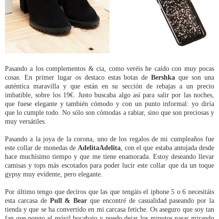
Pasando a los complementos & cia, como veréis he caído con muy pocas
cosas. En primer lugar os destaco estas botas de
Bershka
que son una
auténtica maravilla y que están en su sección de rebajas a un precio
imbatible, sobre los 19€. Justo buscaba algo así para salir por las noches,
que fuese elegante y también cómodo y con un punto informal: yo diría
que lo cumple todo. No sólo son cómodas a rabiar, sino que son preciosas y
muy versátiles.
Pasando a la joya de la corona, uno de los regalos de mi cumpleaños fue
este collar de monedas de
AdelitaAdelita
, con el que estaba antojada desde
hace muchísimo tiempo y que me tiene enamorada. Estoy deseando llevar
camisas y tops más escotados para poder lucir este collar que da un toque
gypsy muy evidente, pero elegante.
Por último tengo que deciros que las que tengáis el iphone 5 o 6 necesitáis
esta carcasa de
Pull & Bear
que encontré de casualidad paseando por la
tienda y que se ha convertido en mi carcasa fetiche. Os aseguro que soy tan
fan que pongo el móvil bocabajo y puedo dejar los minutos pasar mirando