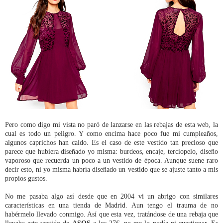
Pero como digo mi vista no paró de lanzarse en las rebajas de esta web, la
cual es todo un peligro. Y como encima hace poco fue mi cumpleaños,
algunos caprichos han caído. Es el caso de este vestido tan precioso que
parece que hubiera diseñado yo misma: burdeos, encaje, terciopelo, diseño
vaporoso que recuerda un poco a un vestido de época. Aunque suene raro
decir esto, ni yo misma habría diseñado un vestido que se ajuste tanto a mis
propios gustos.
No me pasaba algo así desde que en 2004 vi un abrigo con similares
características en una tienda de Madrid. Aun tengo el trauma de no
habérmelo llevado conmigo. Así que esta vez, tratándose de una rebaja que
llevaba este vestido de
ASOS
a los 27€, no me lo podía ni cuestionar. Es