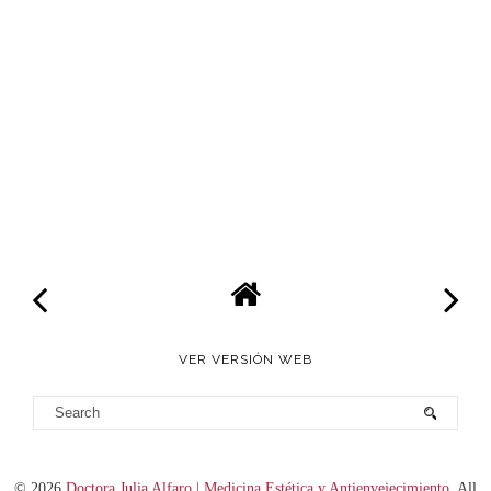
VER VERSIÓN WEB
©
2026
Doctora Julia Alfaro | Medicina Estética y Antienvejecimiento
. All