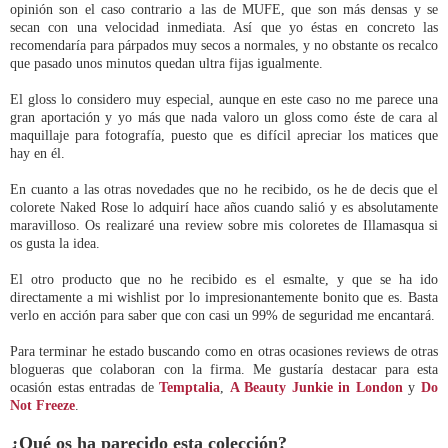
opinión son el caso contrario a las de MUFE, que son más densas y se
secan con una velocidad inmediata. Así que yo éstas en concreto las
recomendaría para párpados muy secos a normales, y no obstante os recalco
que pasado unos minutos quedan ultra fijas igualmente.
El gloss lo considero muy especial, aunque en este caso no me parece una
gran aportación y yo más que nada valoro un gloss como éste de cara al
maquillaje para fotografía, puesto que es difícil apreciar los matices que
hay en él.
En cuanto a las otras novedades que no he recibido, os he de decis que el
colorete Naked Rose lo adquirí hace años cuando salió y es absolutamente
maravilloso. Os realizaré una review sobre mis coloretes de Illamasqua si
os gusta la idea.
El otro producto que no he recibido es el esmalte, y que se ha ido
directamente a mi wishlist por lo impresionantemente bonito que es. Basta
verlo en acción para saber que con casi un 99% de seguridad me encantará.
Para terminar he estado buscando como en otras ocasiones reviews de otras
blogueras que colaboran con la firma. Me gustaría destacar para esta
ocasión estas entradas de
Temptalia
,
A Beauty Junkie in London
y
Do
Not Freeze
.
¿Qué os ha parecido esta colección?