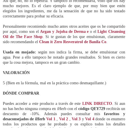
Así que; no, no lo repetiría. Y tampoco lo recomendaría, visto que los hay
mucho mejores. Es el claro ejemplo de que, por muy bien que estén
elegidos los ingredientes, me da la sensación de que no ha sido testado
correctamente para probar su eficacia.
Personalmente recomiendo mucho antes otros aceites que os he compartido
por aquí, como son el
Argan y Jojoba de Derma e
o el
Light Cleansing
Oil de The Face Shop
. Si te gustan de los que emulsionan, claramente
sido recomendando el
Clean it Zero Resveratrol de Banila Co
.
Usada en mojado:
según nos indica la firma, se debe emulsionar con
agua. Pese a ello tampoco he notado grandes resultados. Si bien es cierto
que la cosa mejora, tampoco es un gran cambio.
VALORACIÓN
5 (Bien en la fórmula, mal en la práctica como desmaquillante.)
DÓNDE COMPRAR
Puedes acceder a este producto a través de este
LINK DIRECTO
. Si aun
no has hecho ninguna compra en iHerb con el
código QEY729
recibirás un
descuento de -10%. Además puedes consultar mis
favoritos y
desaconsejados de iHerb
Vol 1
,
Vol 2
,
Vol 3
y
Vol 4
donde os enumero
todos los productos que he probado y os explico todos los detalles