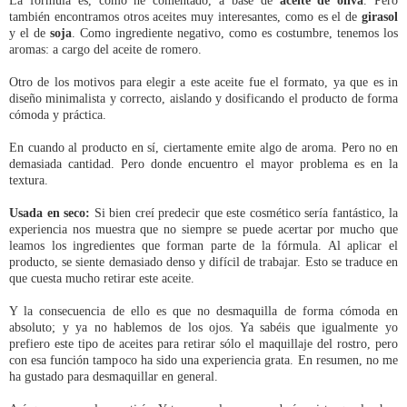
La fórmula es, como he comentado, a base de
aceite de oliva
. Pero
también encontramos otros aceites muy interesantes, como es el de
girasol
y el de
soja
. Como ingrediente negativo, como es costumbre, tenemos los
aromas: a cargo del aceite de romero.
Otro de los motivos para elegir a este aceite fue el formato, ya que es in
diseño minimalista y correcto, aislando y dosificando el producto de forma
cómoda y práctica.
En cuando al producto en sí, ciertamente emite algo de aroma. Pero no en
demasiada cantidad. Pero donde encuentro el mayor problema es en la
textura.
Usada en seco:
Si bien creí predecir que este cosmético sería fantástico, la
experiencia nos muestra que no siempre se puede acertar por mucho que
leamos los ingredientes que forman parte de la fórmula. Al aplicar el
producto, se siente demasiado denso y difícil de trabajar. Esto se traduce en
que cuesta mucho retirar este aceite.
Y la consecuencia de ello es que no desmaquilla de forma cómoda en
absoluto; y ya no hablemos de los ojos. Ya sabéis que igualmente yo
prefiero este tipo de aceites para retirar sólo el maquillaje del rostro, pero
con esa función tampoco ha sido una experiencia grata. En resumen, no me
ha gustado para desmaquillar en general.