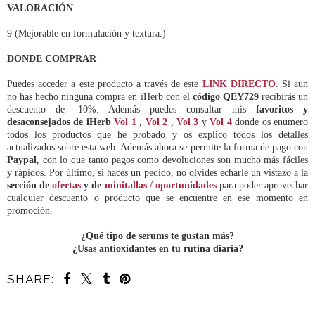
VALORACIÓN
9 (Mejorable en formulación y textura.)
DÓNDE COMPRAR
Puedes acceder a este producto a través de este
LINK DIRECTO
. Si aun
no has hecho ninguna compra en iHerb con el
código QEY729
recibirás un
descuento de -10%. Además puedes consultar mis
favoritos y
desaconsejados de iHerb
Vol 1
,
Vol 2
,
Vol 3
y
Vol 4
donde os enumero
todos los productos que he probado y os explico todos los detalles
actualizados sobre esta web. Además ahora se permite la forma de pago con
Paypal
, con lo que tanto pagos como devoluciones son mucho más fáciles
y rápidos.
Por último, si haces un pedido, no olvides echarle un vistazo a la
sección de
ofertas
y de
minitallas / oportunidades
para poder aprovechar
cualquier descuento o producto que se encuentre en ese momento en
promoción.
¿Qué tipo de serums te gustan más?
¿Usas antioxidantes en tu rutina diaria?
SHARE: