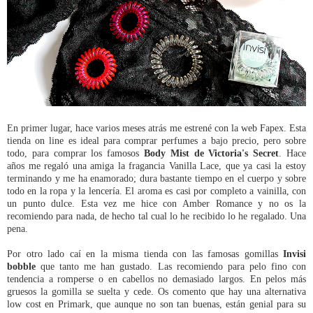
En primer lugar, hace varios meses atrás me estrené con la web Fapex. Esta
tienda on line es ideal para comprar perfumes a bajo precio, pero sobre
todo, para comprar los famosos
Body Mist de Victoria's Secret
. Hace
años me regaló una amiga la fragancia Vanilla Lace, que ya casi la estoy
terminando y me ha enamorado; dura bastante tiempo en el cuerpo y sobre
todo en la ropa y la lencería. El aroma es casi por completo a vainilla, con
un punto dulce. Esta vez me hice con Amber Romance y no os la
recomiendo para nada, de hecho tal cual lo he recibido lo he regalado. Una
pena.
Por otro lado caí en la misma tienda con las famosas gomillas
Invisi
bobble
que tanto me han gustado. Las recomiendo para pelo fino con
tendencia a romperse o en cabellos no demasiado largos. En pelos más
gruesos la gomilla se suelta y cede. Os comento que hay una alternativa
low cost en Primark, que aunque no son tan buenas, están genial para su