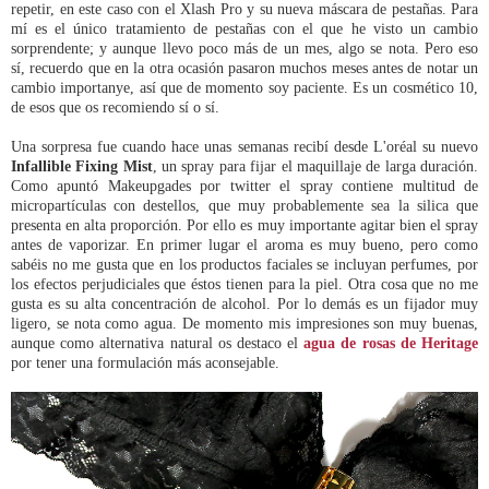
repetir, en este caso con el Xlash Pro y su nueva máscara de pestañas. Para
mí es el único tratamiento de pestañas con el que he visto un cambio
sorprendente; y aunque llevo poco más de un mes, algo se nota. Pero eso
sí, recuerdo que en la otra ocasión pasaron muchos meses antes de notar un
cambio importanye, así que de momento soy paciente. Es un cosmético 10,
de esos que os recomiendo sí o sí.
Una sorpresa fue cuando hace unas semanas recibí desde L'oréal su nuevo
Infallible Fixing Mist
, un spray para fijar el maquillaje de larga duración.
Como apuntó Makeupgades por twitter el spray contiene multitud de
micropartículas con destellos, que muy probablemente sea la silica que
presenta en alta proporción. Por ello es muy importante agitar bien el spray
antes de vaporizar. En primer lugar el aroma es muy bueno, pero como
sabéis no me gusta que en los productos faciales se incluyan perfumes, por
los efectos perjudiciales que éstos tienen para la piel. Otra cosa que no me
gusta es su alta concentración de alcohol. Por lo demás es un fijador muy
ligero, se nota como agua. De momento mis impresiones son muy buenas,
aunque como alternativa natural os destaco el
agua de rosas de Heritage
por tener una formulación más aconsejable.