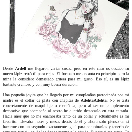
Desde
Ardell
me llegaron varias cosas, pero en este caso os destaco su
nuevo lápiz retráctil para cejas. El formato me encanta en principio pero la
mina la considero demasiado gruesa para mi gusto. Eso sí, es un lápiz
bastante cremoso y con muy buena duración.
Una pequeña joyita que ha llegado por mi cumpleaños patrocinada por mi
madre es el collar de plata con chapitas de
AdelitaAdelita
. No se trata
concretamente de maquillaje o cosmética, pero al ser un complemento
decorativo que acompaña al rostro he querido destacarlo en esta entrada.
Hacia años que no me enamoraba tanto de un collar y actualmente es mi
favorito. Llevaba meses y meses detrás de él y ahora sólo pienso en si
hacerme con un segundo exactamente igual para combinarlos y tenerlo de
repuesto por si uno de los dos se rompe o lo pierdo. Fijaros si me gusta. Os