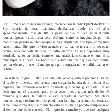
Por último y no menos importante, me hice con la
Silk Épil 9 de Braun
.
Soy usuaria de estas máquinas depiladoras desde los 14 años
aproximadamente (más de 10!) a pesar de que mi depilación durante
muchas épocas ha sido con cera. Así que como os imaginaréis por mis
manos han pasado muchas máquinas para depilar de este tipo, como unas
cuatro o más. Siempre he visto avances en calidad de una a otra, eso es un
hecho; pero con ésta ha sido un salto enorme. Es una depiladora muy
estudiada; tanto en diseño como en materiales la encuentro en una línea
muy superior al resto. De hecho es que hay que decir que es bien bonita,
con un efecto glitter en el mango que por desgracia no he podido captar en
la foto.
Eso sí tiene un gran PERO. Y es que, que yo sepa, sólo la podemos usar sin
el cable; ya que éste sólo se usa para cargar la batería de la misma. Esto
requiere una previsión a la hora de usarla que no me gusta nada. Por no
decir que no sé vosotras, pero yo a veces puedo tardar más de los 45
minutos que dura la batería si está cargada al completo. Me choca
muchísimo que realmente no se pueda usar la máquina estando conectada al
cable, pero como digo de momento ésto es lo que he podido comprobar en
el tiempo que llevo con ella. Me impresiona mucho ya que casi cualquier