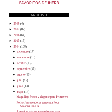
FAVORITOS DE IHERB
ARCHIVO
►
2018
(4)
►
2017
(82)
►
2016
(64)
►
2015
(17)
▼
2014
(168)
►
diciembre
(17)
►
noviembre
(16)
►
octubre
(13)
►
septiembre
(15)
►
agosto
(13)
►
julio
(15)
►
junio
(13)
▼
mayo
(14)
Maquillaje fresco y elegante para Primavera
Polvos bronceadores terracotta Four
Seasons tono B...
5 brochas básicas y económicas para