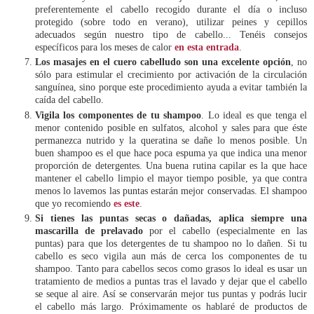
preferentemente el cabello recogido durante el día o incluso
protegido (sobre todo en verano), utilizar peines y cepillos
adecuados según nuestro tipo de cabello... Tenéis consejos
específicos para los meses de calor
en esta entrada
.
Los masajes en el cuero cabelludo son una excelente opción
, no
sólo para estimular el crecimiento por activación de la circulación
sanguínea, sino porque este procedimiento ayuda a evitar también la
caída del cabello.
Vigila los componentes de tu shampoo
. Lo ideal es que tenga el
menor contenido posible en sulfatos, alcohol y sales para que éste
permanezca nutrido y la queratina se dañe lo menos posible. Un
buen shampoo es el que hace poca espuma ya que indica una menor
proporción de detergentes. Una buena rutina capilar es la que hace
mantener el cabello limpio el mayor tiempo posible, ya que contra
menos lo lavemos las puntas estarán mejor conservadas. El shampoo
que yo recomiendo
es este
.
Si tienes las puntas secas o dañadas, aplica siempre una
mascarilla de prelavado
por el cabello (especialmente en las
puntas) para que los detergentes de tu shampoo no lo dañen. Si tu
cabello es seco vigila aun más de cerca los componentes de tu
shampoo. Tanto para cabellos secos como grasos lo ideal es usar un
tratamiento de medios a puntas tras el lavado y dejar que el cabello
se seque al aire. Así se conservarán mejor tus puntas y podrás lucir
el cabello más largo. Próximamente os hablaré de productos de