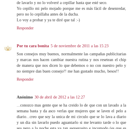
de lavarlo y no lo volveré a cepillar hasta que esté seco.
Yo cepillo mi pelo mojado porque me es más fácil de desenredar,
pero no lo cepillaba antes de la ducha.
Lo voy a probar y ya te diré que tal :-)
Responder
Por tu cara bonita
5 de noviembre de 2011 a las 15:23
Son consejos muy buenos, normalmente las campañas publicitarias
y marcas nos hacen cambiar nuestra rutina y nos resetean el chip
de manera que nos dicen lo que debemos o no con nuestro pelo y
no siempre dan buen consejo!! me han gustado mucho, besos!!
Responder
Anónimo
30 de abril de 2012 a las 12:27
...conozco mas gente que se ha creido lo de que con un lavado a la
semana basta y da asco verlas que mujeres que se laven el pelo a
diario...creo que soy la unica de mi circulo que se lo lava a diario
y un dia sin lavarlo puedo aguantarlo si me levanto tarde o lo que
sea pero a la noche esta ya tan asquerosito e incomodo (es que es