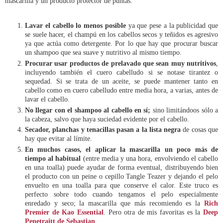
mascarilla y un producto protector de puntas.
Lavar el cabello lo menos posible
ya que pese a la publicidad que
se suele hacer, el champú en los cabellos secos y teñidos es agresivo
ya que actúa como detergente. Por lo que hay que procurar buscar
un shampoo que sea suave y nutritivo al mismo tiempo.
Procurar usar productos de prelavado que sean muy nutritivos
,
incluyendo también el cuero cabelludo si se notase tirantez o
sequedad. Si se trata de un aceite, se puede mantener tanto en
cabello como en cuero cabelludo entre media hora, a varias, antes de
lavar el cabello.
No llegar con el shampoo al cabello en sí;
sino limitándoos sólo a
la cabeza, salvo que haya suciedad evidente por el cabello.
Secador, planchas y tenacillas pasan a la lista negra
de cosas que
hay que evitar al límite.
En muchos casos, el aplicar la mascarilla un poco más de
tiempo al habitual
(entre media y una hora, envolviendo el cabello
en una toalla) puede ayudar de forma eventual, distribuyendo bien
el producto con un peine o cepillo Tangle Teazer y dejando el pelo
envuelto en una toalla para que conserve el calor. Este truco es
perfecto sobre todo cuando tengamos el pelo especialmente
enredado y seco; la mascarilla que más recomiendo es la
Rich
Premier de Kao Essential
. Pero otra de mis favoritas es la
Deep
Penetraitt de Sebastian
.