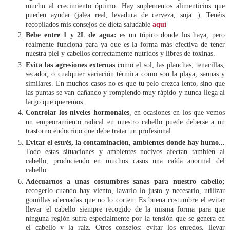
mucho al crecimiento óptimo. Hay suplementos alimenticios que
pueden ayudar (jalea real, levadura de cerveza, soja...). Tenéis
recopilados mis consejos de dieta saludable
aquí
Bebe entre 1 y 2L de agua:
es un tópico donde los haya, pero
realmente funciona para ya que es la forma más efectiva de tener
nuestra piel y cabellos correctamente nutridos y libres de toxinas.
Evita las agresiones externas
como el sol, las planchas, tenacillas,
secador, o cualquier variación térmica como son la playa, saunas y
similares. En muchos casos no es que tu pelo crezca lento, sino que
las puntas se van dañando y rompiendo muy rápido y nunca llega al
largo que queremos.
Controlar los niveles hormonales
, en ocasiones en los que vemos
un empeoramiento radical en nuestro cabello puede deberse a un
trastorno endocrino que debe tratar un profesional.
Evitar el estrés, la contaminación, ambientes donde hay humo...
Todo estas situaciones y ambientes nocivos afectan también al
cabello, produciendo en muchos casos una caída anormal del
cabello.
Adecuarnos a unas costumbres sanas para nuestro cabello;
recogerlo cuando hay viento, lavarlo lo justo y necesario, utilizar
gomillas adecuadas que no lo corten. Es buena costumbre el evitar
llevar el cabello siempre recogido de la misma forma para que
ninguna región sufra especialmente por la tensión que se genera en
el cabello y la raíz. Otros consejos: evitar los enredos, llevar