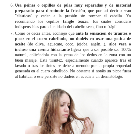
Usa peines o cepillos de púas muy separadas y de material
preparado para disminuir la fricción
, que por así decirlo sean
"elásticas" y cedan a la presión sin romper el cabello. Yo
recomiendo los cepillos
tangle teazer
; los cuáles considero
indispensables para el cuidado del cabello seco, fino o frágil.
Como os decía antes, aconsejo que
ante la sensación de tirantez o
picor en el cuero cabelludo, no dudéis en usar una gotita de
aceite
(de oliva, aguacate, coco, jojoba, argán...)
, aloe vera o
incluso una crema hidratante ligera
que a ser posible sea 100%
natural, aplicándola con la yema de los dedos en la zona con un
buen masaje. Esta tirantez, especialmente cuando aparece tras el
lavado o tras los tintes, se debe a menudo por la propia sequedad
generada en el cuero cabelludo. No obstante si notáis un picor fuera
al habitual o este persiste no dudéis en acudir a un dermatólogo.