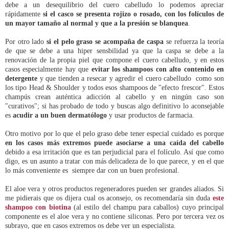
debe a un desequilibrio del cuero cabelludo lo podemos apreciar
rápidamente
si el casco se presenta rojizo o rosado, con los folículos de
un mayor tamaño al normal y que a la presión se blanquea
.
Por otro lado
si el pelo graso se acompaña de caspa
se refuerza la teoría
de que se debe a una hiper sensbilidad ya que la caspa se debe a la
renovación de la propia piel que compone el cuero cabelludo, y en estos
casos especialmente hay que
evitar los shampoos con alto contenido en
detergente
y que tienden a resecar y agredir el cuero cabelludo como son
los tipo Head & Shoulder y todos esos shampoos de "efecto frescor". Estos
champús crean auténtica adicción al cabello y en ningún caso son
"curativos"; si has probado de todo y buscas algo definitivo lo aconsejable
es
acudir a un buen dermatólogo
y usar productos de farmacia.
Otro motivo por lo que el pelo graso debe tener especial cuidado es porque
en los casos más extremos puede asociarse a una caída del cabello
debido a esa irritación que es tan perjudicial para el folículo. Así que como
digo, es un asunto a tratar con más delicadeza de lo que parece, y en el que
lo más conveniente es siempre dar con un buen profesional.
El aloe vera y otros productos regeneradores pueden ser grandes aliados. Si
me pidierais que os dijera cual os aconsejo, os recomendaría sin duda
este
shampoo con biotina
(al estilo del champu para caballos) cuyo principal
componente es el aloe vera y no contiene siliconas. Pero por tercera vez os
subrayo, que en casos extremos os debe ver un especialista.