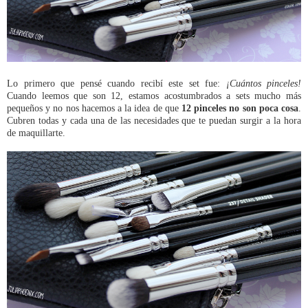
Lo primero que pensé cuando recibí este set fue:
¡Cuántos pinceles!
Cuando leemos que son 12, estamos acostumbrados a sets mucho más
pequeños y no nos hacemos a la idea de que
12 pinceles no son poca cosa
.
Cubren todas y cada una de las necesidades que te puedan surgir a la hora
de maquillarte.