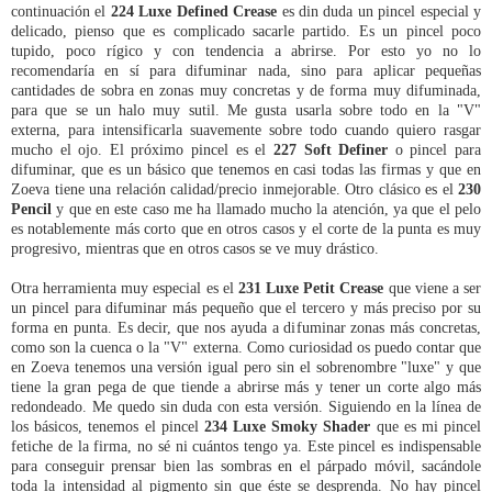
continuación el
224 Luxe Defined Crease
es din duda un pincel especial y
delicado, pienso que es complicado sacarle partido. Es un pincel poco
tupido, poco rígico y con tendencia a abrirse. Por esto yo no lo
recomendaría en sí para difuminar nada, sino para aplicar pequeñas
cantidades de sobra en zonas muy concretas y de forma muy difuminada,
para que se un halo muy sutil. Me gusta usarla sobre todo en la "V"
externa, para intensificarla suavemente sobre todo cuando quiero rasgar
mucho el ojo. El próximo pincel es el
227 Soft Definer
o pincel para
difuminar, que es un básico que tenemos en casi todas las firmas y que en
Zoeva tiene una relación calidad/precio inmejorable. Otro clásico es el
230
Pencil
y que en este caso me ha llamado mucho la atención, ya que el pelo
es notablemente más corto que en otros casos y el corte de la punta es muy
progresivo, mientras que en otros casos se ve muy drástico.
Otra herramienta muy especial es el
231 Luxe Petit Crease
que viene a ser
un pincel para difuminar más pequeño que el tercero y más preciso por su
forma en punta. Es decir, que nos ayuda a difuminar zonas más concretas,
como son la cuenca o la "V" externa. Como curiosidad os puedo contar que
en Zoeva tenemos una versión igual pero sin el sobrenombre "luxe" y que
tiene la gran pega de que tiende a abrirse más y tener un corte algo más
redondeado. Me quedo sin duda con esta versión. Siguiendo en la línea de
los básicos, tenemos el pincel
234 Luxe Smoky Shader
que es mi pincel
fetiche de la firma, no sé ni cuántos tengo ya. Este pincel es indispensable
para conseguir prensar bien las sombras en el párpado móvil, sacándole
toda la intensidad al pigmento sin que éste se desprenda. No hay pincel