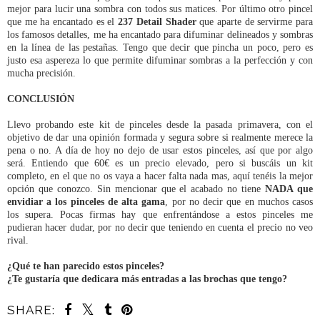
mejor para lucir una sombra con todos sus matices. Por último otro pincel
que me ha encantado es el
237 Detail Shader
que aparte de servirme para
los famosos detalles, me ha encantado para difuminar delineados y sombras
en la línea de las pestañas. Tengo que decir que pincha un poco, pero es
justo esa aspereza lo que permite difuminar sombras a la perfección y con
mucha precisión.
CONCLUSIÓN
Llevo probando este kit de pinceles desde la pasada primavera, con el
objetivo de dar una opinión formada y segura sobre si realmente merece la
pena o no. A día de hoy no dejo de usar estos pinceles, así que por algo
será. Entiendo que 60€ es un precio elevado, pero si buscáis un kit
completo, en el que no os vaya a hacer falta nada mas, aquí tenéis la mejor
opción que conozco. Sin mencionar que el acabado no tiene
NADA que
envidiar a los pinceles de alta gama
, por no decir que en muchos casos
los supera. Pocas firmas hay que enfrentándose a estos pinceles me
pudieran hacer dudar, por no decir que teniendo en cuenta el precio no veo
rival.
¿Qué te han parecido estos pinceles?
¿Te gustaría que dedicara más entradas a las brochas que tengo?
SHARE: