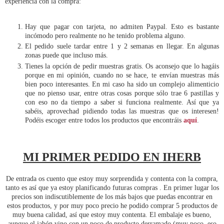
experiencia con la compra:
Hay que pagar con tarjeta, no admiten Paypal. Esto es bastante
incómodo pero realmente no he tenido problema alguno.
El pedido suele tardar entre 1 y 2 semanas en llegar. En algunas
zonas puede que incluso más.
Tienes la opción de pedir muestras gratis. Os aconsejo que lo hagáis
porque en mi opinión, cuando no se hace, te envían muestras más
bien poco interesantes. En mi caso ha sido un complejo alimenticio
que no pienso usar, entre otras cosas porque sólo trae 6 pastillas y
con eso no da tiempo a saber si funciona realmente. Así que ya
sabéis, aprovechad pidiendo todas las muestras que os interesen!
Podéis escoger entre todos los productos que encontráis
aquí
.
MI PRIMER PEDIDO EN IHERB
De entrada os cuento que estoy muy sorprendida y contenta con la compra,
tanto es así que ya estoy planificando futuras compras . En primer lugar los
precios son indiscutiblemente de los más bajos que puedas encontrar en
estos productos, y por muy poco precio he podido comprar 5 productos de
muy buena calidad, así que estoy muy contenta. El embalaje es bueno,
aunque el jabón vino con un poco de producto derramado (muy poco, eso