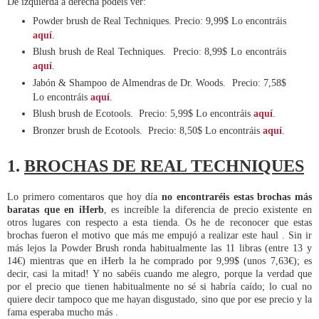
De izquierda a derecha podéis ver:
Powder brush de Real Techniques. Precio: 9,99$ Lo encontráis
aquí
.
Blush brush de Real Techniques. Precio: 8,99$ Lo encontráis
aquí
.
Jabón & Shampoo de Almendras de Dr. Woods. Precio: 7,58$
Lo encontráis
aquí
.
Blush brush de Ecotools. Precio: 5,99$ Lo encontráis
aquí
.
Bronzer brush de Ecotools. Precio: 8,50$ Lo encontráis
aquí
.
1.
BROCHAS DE REAL TECHNIQUES
Lo primero comentaros que hoy día
no encontraréis estas brochas más
baratas que en iHerb
, es increíble la diferencia de precio existente en
otros lugares con respecto a esta tienda. Os he de reconocer que estas
brochas fueron el motivo que más me empujó a realizar este haul . Sin ir
más lejos la Powder Brush ronda habitualmente las 11 libras (entre 13 y
14€) mientras que en iHerb la he comprado por 9,99$ (unos 7,63€); es
decir, casi la mitad! Y no sabéis cuando me alegro, porque la verdad que
por el precio que tienen habitualmente no sé si habría caído; lo cual no
quiere decir tampoco que me hayan disgustado, sino que por ese precio y la
fama esperaba mucho más .