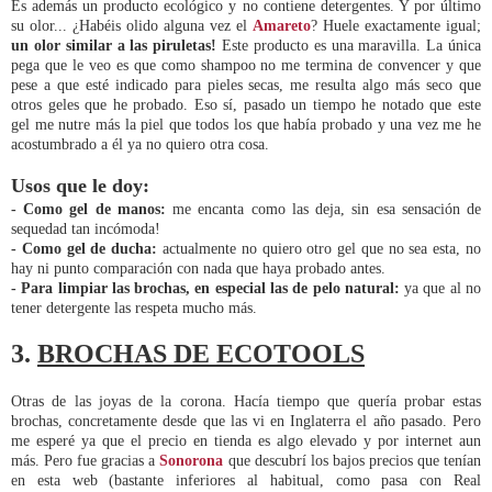
Es además un producto ecológico y no contiene detergentes. Y por último
su olor... ¿Habéis olido alguna vez el
Amareto
? Huele exactamente igual;
un olor similar a las piruletas!
Este producto es una maravilla. La única
pega que le veo es que como shampoo no me termina de convencer y que
pese a que esté indicado para pieles secas, me resulta algo más seco que
otros geles que he probado. Eso sí, pasado un tiempo he notado que este
gel me nutre más la piel que todos los que había probado y una vez me he
acostumbrado a él ya no quiero otra cosa.
Usos que le doy:
- Como gel de manos:
me encanta como las deja, sin esa sensación de
sequedad tan incómoda!
- Como gel de ducha:
actualmente no quiero otro gel que no sea esta, no
hay ni punto comparación con nada que haya probado antes.
- Para limpiar las brochas, en especial las de pelo natural:
ya que al no
tener detergente las respeta mucho más.
3.
BROCHAS DE ECOTOOLS
Otras de las joyas de la corona. Hacía tiempo que quería probar estas
brochas, concretamente desde que las vi en Inglaterra el año pasado. Pero
me esperé ya que el precio en tienda es algo elevado y por internet aun
más. Pero fue gracias a
Sonorona
que descubrí los bajos precios que tenían
en esta web (bastante inferiores al habitual, como pasa con Real