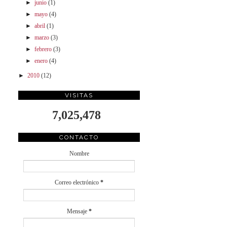
►
junio
(1)
►
mayo
(4)
►
abril
(1)
►
marzo
(3)
►
febrero
(3)
►
enero
(4)
►
2010
(12)
VISITAS
7,025,478
CONTACTO
Nombre
Correo electrónico
*
Mensaje
*