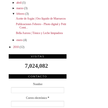
►
abril
(1)
►
marzo
(3)
▼
febrero
(3)
Aceite de Argán | Oro líquido de Marruecos
Publicaciones Febrero - Photo digital y Petit
Comi...
Bella Aurora | Tónico y Leche limpiadora
►
enero
(4)
►
2010
(12)
VISITAS
7,024,082
CONTACTO
Nombre
Correo electrónico
*