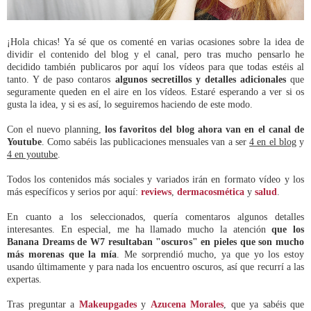
¡Hola chicas! Ya sé que os comenté en varias ocasiones sobre la idea de
dividir el contenido del blog y el canal, pero tras mucho pensarlo he
decidido también publicaros por aquí los vídeos para que todas estéis al
tanto. Y de paso contaros
algunos secretillos y detalles adicionales
que
seguramente queden en el aire en los vídeos. Estaré esperando a ver si os
gusta la idea, y si es así, lo seguiremos haciendo de este modo.
Con el nuevo planning,
los favoritos del blog ahora van en el canal de
Youtube
. Como sabéis las publicaciones mensuales van a ser
4 en el blog
y
4 en youtube
.
Todos los contenidos más sociales y variados irán en formato vídeo y los
más específicos y serios por aquí:
reviews
,
dermacosmética
y
salud
.
En cuanto a los seleccionados, quería comentaros algunos detalles
interesantes. En especial, me ha llamado mucho la atención
que los
Banana Dreams de W7 resultaban "oscuros" en pieles que son mucho
más morenas que la mía
. Me sorprendió mucho, ya que yo los estoy
usando últimamente y para nada los encuentro oscuros, así que recurrí a las
expertas.
Tras preguntar a
Makeupgades
y
Azucena Morales
, que ya sabéis que